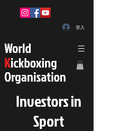
登入
W
orld
K
ickboxing
O
rganisation
Investors in
S
port